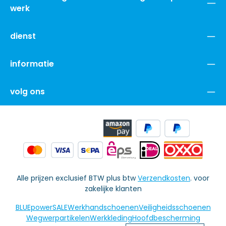
werk
dienst
informatie
volg ons
Alle prijzen exclusief BTW plus btw
Verzendkosten
. voor
zakelijke klanten
BLUEpowerSALE
Werkhandschoenen
Veiligheidsschoenen
Wegwerpartikelen
Werkkleding
Hoofdbescherming