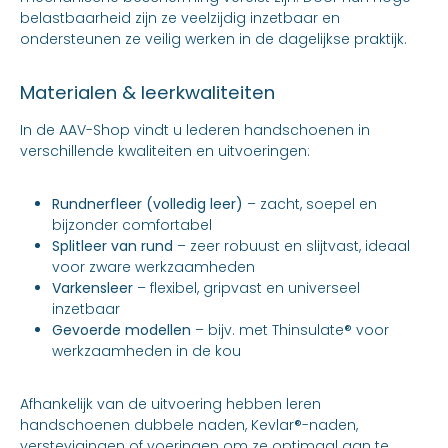
belastbaarheid zijn ze veelzijdig inzetbaar en
ondersteunen ze veilig werken in de dagelijkse praktijk.
Materialen & leerkwaliteiten
In de AAV-Shop vindt u lederen handschoenen in
verschillende kwaliteiten en uitvoeringen:
Rundnerfleer (volledig leer)
– zacht, soepel en
bijzonder comfortabel
Splitleer van rund
– zeer robuust en slijtvast, ideaal
voor zware werkzaamheden
Varkensleer
– flexibel, gripvast en universeel
inzetbaar
Gevoerde modellen
– bijv. met Thinsulate® voor
werkzaamheden in de kou
Afhankelijk van de uitvoering hebben leren
handschoenen dubbele naden, Kevlar®-naden,
verstevigingen of voeringen om ze optimaal aan te