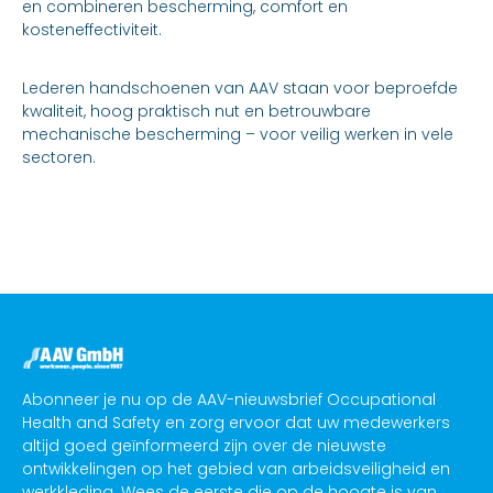
en combineren bescherming, comfort en
kosteneffectiviteit.
Lederen handschoenen van AAV staan voor beproefde
kwaliteit, hoog praktisch nut en betrouwbare
mechanische bescherming – voor veilig werken in vele
sectoren.
Abonneer je nu op de AAV-nieuwsbrief Occupational
Health and Safety en zorg ervoor dat uw medewerkers
altijd goed geïnformeerd zijn over de nieuwste
ontwikkelingen op het gebied van arbeidsveiligheid en
werkkleding. Wees de eerste die op de hoogte is van