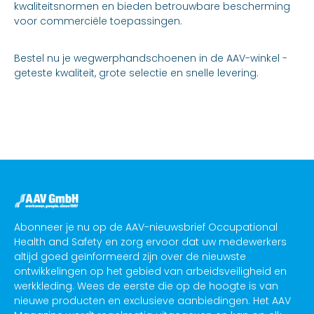
1
2
3
4
5
Page
Page
Page
Page
Page
Wegwerphandschoenen –
hygiënische bescherming voor
veel toepassingsgebieden
Wegwerphandschoenen, ook wel
wegwerphandschoenen of onderzoekshandschoenen
genoemd, zijn een integraal onderdeel geworden van
het dagelijks leven in veel sectoren. Afhankelijk van het
materiaal en de standaard bieden ze effectieve
bescherming tegen bacteriën, bacteriën, vuil of
geselecteerde chemicaliën en tegelijkertijd een hoog