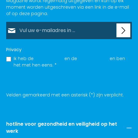
draagcomfort.
Of het nu gaat om voedselverwerking, gezondheidszorg,
laboratorium of schoonmaakwerk:
Wegwerphandschoenen zijn een flexibele oplossing
wanneer hygiëne en arbeidsveiligheid voorop staan.
Onze selectie omvat
Nitril Handschoenen
– bijzonder robuust, met
bescherming tegen microbiologische gevaren en
vele chemicaliën in overeenstemming met EN 374.
Latex handschoenen
– elastisch, strak zittend en
comfortabel om te dragen, met een hoge
tastgevoeligheid.
Vinylhandschoenen
– een goedkope optie voor
gebieden met lagere beschermingseisen.
Certificeringen en normen
Alle modellen in de AAV-werkplaats zijn CE Categorie I of