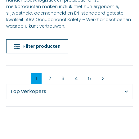
handel, bouw, logistiek en productie. Onze
merkproducten maken indruk met hun ergonomie,
slijtvastheid, ademendheid en EN-standaard geteste
kwaliteit. AAV Occupational Safety – Werkhandschoenen
waarop u kunt vertrouwen.
Filter producten
1
2
3
4
5
Page
Page
Page
Page
Page