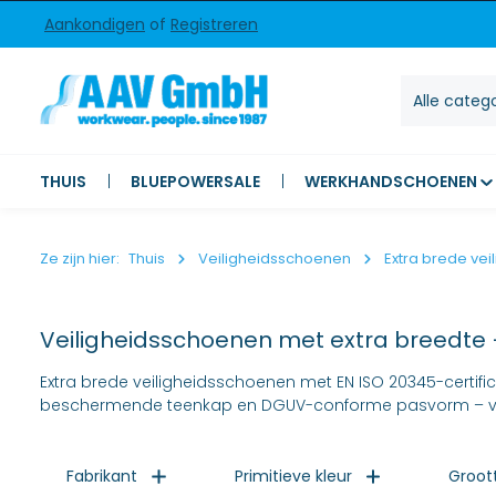
Aankondigen
of
Registreren
erslaan en naar de inhoud gaan
Naar zoeken springen
Ga naar hoofdnavigatie
Alle categ
THUIS
BLUEPOWERSALE
WERKHANDSCHOENEN
Ze zijn hier:
Thuis
Veiligheidsschoenen
Extra brede ve
Veiligheidsschoenen met extra breedte
Extra brede veiligheidsschoenen met EN ISO 20345-certif
beschermende teenkap en DGUV-conforme pasvorm – voor 
Fabrikant
Primitieve kleur
Groot