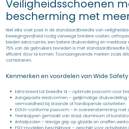
Veiligheidsschoenen m
bescherming met meer
Niet elke voet past in de standaardbreedte van veiligheids
bewegingsvrijheid nodig vanwege bredere voeten, orthopedi
bieden extra ruimte, een betere drukverdeling en merkbaar
75% van de gebruikers tevreden is met standaardbreedte 11
efficiënt door te komen. Toonaangevende merken zoals Atlas
combineren.
Kenmerken en voordelen van Wide Safety
Extra breed tot breedte 14 – optimale pasvorm voor bre
Aangepaste leestvormen – gelijkmatige drukverdeling,
vermoeidheid bij staande of hardlopende activiteiten
DGUV-conforme pasvorm – in overeenstemming met de
Teenkappen gemaakt van staal, aluminium of kunststof
Antislipzolen – stevige grip op gladde en oneffen werk
ESD-modellen beschikbaar – geschikt voor activiteite