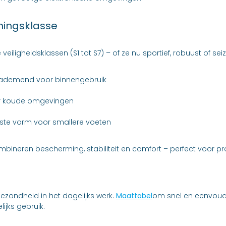
mingsklasse
e veiligheidsklassen (S1 tot S7) – of ze nu sportief, robuust of s
 en ademend voor binnengebruik
or koude omgevingen
ste vorm voor smallere voeten
mbineren bescherming, stabiliteit en comfort – perfect voor pro
ezondheid in het dagelijks werk.
Maattabel
om snel en eenvoudi
lijks gebruik.