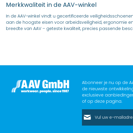
Merkkwaliteit in de AAV-winkel
In de AAV-winkel vindt u gecertificeerde veiligheidsschoene
aan de hoogste eisen voor arbeidsveiligheid, ergonomie en
breedte van AAV – geteste kwaliteit, precies passende bes
Abonneer je nu op de AA
de nieuwste ontwikkelin
exclusieve aanbiedinge
of op deze pagina.
E-mailadres*