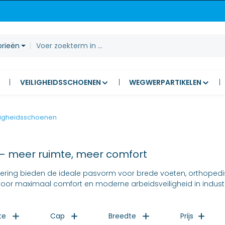
orieën
VEILIGHEIDSSCHOENEN
WEGWERPARTIKELEN
iligheidsschoenen
 – meer ruimte, meer comfort
icering bieden de ideale pasvorm voor brede voeten, orthoped
maximaal comfort en moderne arbeidsveiligheid in industrie,
te
Cap
Breedte
Prijs