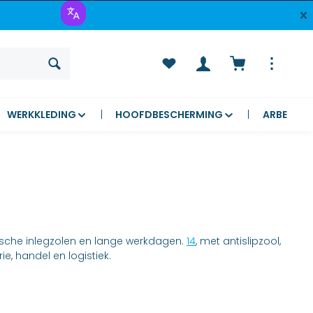
Winkelwagen be
WERKKLEDING
HOOFDBESCHERMING
ARBEIDSV
ische inlegzolen en lange werkdagen.
14
, met antislipzool,
 handel en logistiek.