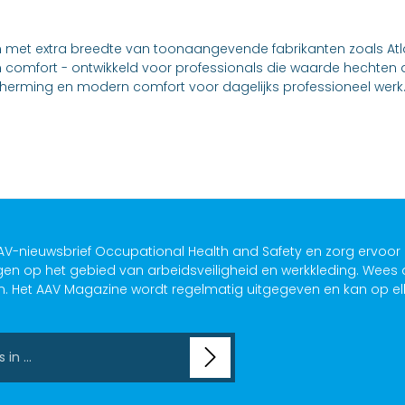
n met extra breedte van toonaangevende fabrikanten zoals Atlas
 comfort - ontwikkeld voor professionals die waarde hechten 
cherming en modern comfort voor dagelijks professioneel werk
V-nieuwsbrief Occupational Health and Safety en zorg ervoor 
gen op het gebied van arbeidsveiligheid en werkkleding. Wees
n. Het AAV Magazine wordt regelmatig uitgegeven en kan op el