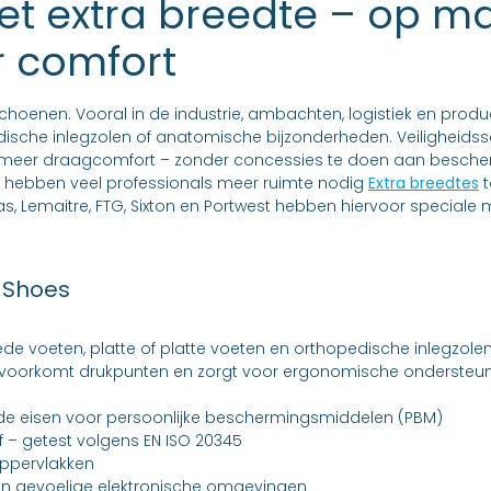
et extra breedte – op 
 comfort
schoenen. Vooral in de industrie, ambachten, logistiek en prod
sche inlegzolen of anatomische bijzonderheden. Veiligheidssc
 meer draagcomfort – zonder concessies te doen aan beschermi
, hebben veel professionals meer ruimte nodig
Extra breedtes
t
, Lemaitre, FTG, Sixton en Portwest hebben hiervoor speciale m
 Shoes
de voeten, platte of platte voeten en orthopedische inlegzole
 voorkomt drukpunten en zorgt voor ergonomische ondersteuni
 eisen voor persoonlijke beschermingsmiddelen (PBM)
 – getest volgens EN ISO 20345
oppervlakken
n in gevoelige elektronische omgevingen