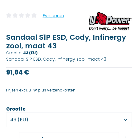
Evalueren
Gemiddelde beoordeling van 0 van 5 sterren
Sandaal S1P ESD, Cody, Infinergy
zool, maat 43
Grootte:
43 (EU)
Sandaal S1P ESD, Cody, Infinergy zool, maat 43
Reguliere prijs:
91,84 €
Prijzen excl. BTW plus verzendkosten
kiezen
Grootte
Producthoeveelheid: Voer de gewenste waarde 