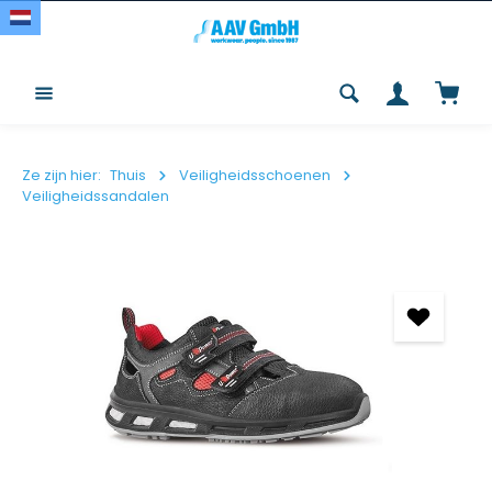
Overslaan en naar de inhoud gaan
Winke
Ze zijn hier:
Thuis
Veiligheidsschoenen
Veiligheidssandalen
Afbeeldingengalerij overslaan