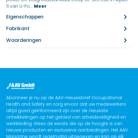
11 van U-Po...
Meer
Eigenschappen
Fabrikant
Waarderingen
Abonneer je nu op de AAV-nieuwsbrief Occupational
Health and Safety en zorg ervoor dat uw medewerkers
altijd goed geïnformeerd zijn over de nieuwste
ontwikkelingen op het gebied van arbeidsveiligheid en
werkkleding. Wees de eerste die op de hoogte is van
nieuwe producten en exclusieve aanbiedingen. Het AAV
Magazine wordt regelmatig uitgegeven en kan op elk