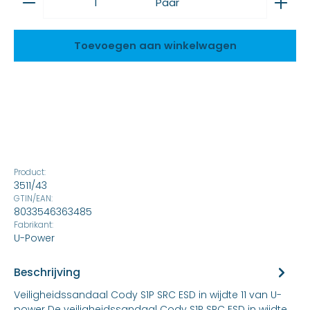
Paar
Toevoegen aan winkelwagen
Product:
3511/43
GTIN/EAN:
8033546363485
Fabrikant:
U-Power
Beschrijving
Veiligheidssandaal Cody S1P SRC ESD in wijdte 11 van U-
power De veiligheidssandaal Cody S1P SRC ESD in wijdte