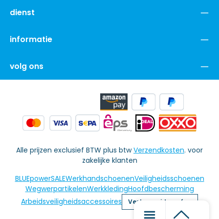
dienst
informatie
volg ons
Alle prijzen exclusief BTW plus btw
Verzendkosten
. voor
zakelijke klanten
BLUEpowerSALE
Werkhandschoenen
Veiligheidsschoenen
Wegwerpartikelen
Werkkleding
Hoofdbescherming
Arbeidsveiligheidsaccessoires
Vertrag widerrufen