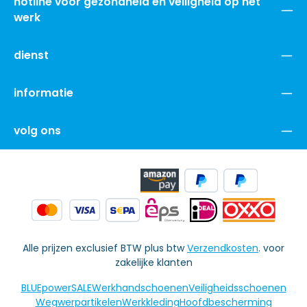
moment worden uitgeschreven via een link in de e-mail
of op deze pagina.
E-mailadres*
Privacy
Ik heb de
Privacybeleid
en de
VOORWAARDE
en ben
het met hen eens.
*
Velden gemarkeerd met een asterisk (*) zijn verplicht.
hotline voor gezondheid en veiligheid op het
werk