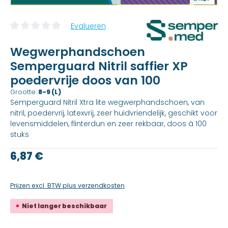
Evalueren
Gemiddelde beoordeling van 0 van 5 sterren
Wegwerphandschoen
Semperguard Nitril saffier XP
poedervrije doos van 100
Grootte:
8-9 (L)
Semperguard Nitril Xtra lite wegwerphandschoen, van
nitril, poedervrij, latexvrij, zeer huidvriendelijk, geschikt voor
levensmiddelen, flinterdun en zeer rekbaar, doos à 100
stuks
Reguliere prijs:
6,87 €
Prijzen excl. BTW plus verzendkosten
Niet langer beschikbaar