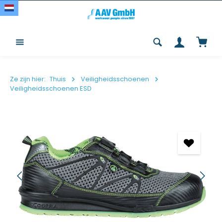
Overslaan en naar de inhoud gaan
Winke
Ze zijn hier:
Thuis
Veiligheidsschoenen
Veiligheidsschoenen ESD
Afbeeldingengalerij overslaan