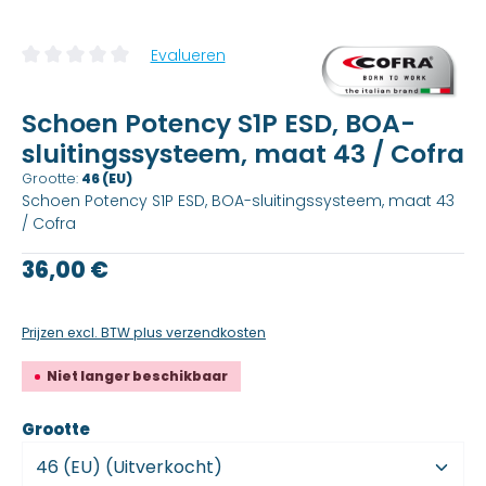
Evalueren
Gemiddelde beoordeling van 0 van 5 sterren
Schoen Potency S1P ESD, BOA-
sluitingssysteem, maat 43 / Cofra
Grootte:
46 (EU)
Schoen Potency S1P ESD, BOA-sluitingssysteem, maat 43
/ Cofra
Reguliere prijs:
36,00 €
Prijzen excl. BTW plus verzendkosten
Niet langer beschikbaar
kiezen
Grootte