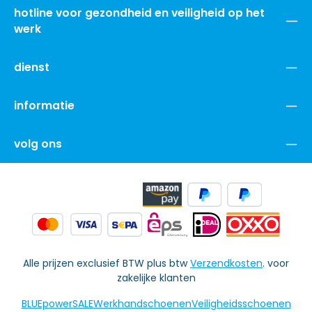
hotline voor gezondheid en veiligheid op het
werk
dienst
informatie
volg ons
Alle prijzen exclusief BTW plus btw
Verzendkosten
. voor
zakelijke klanten
BLUEpowerSALE
Werkhandschoenen
Veiligheidsschoenen