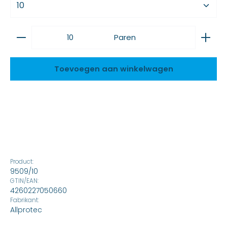
Producthoeveelheid: Voer de gewenste waarde 
Paren
Toevoegen aan winkelwagen
Product:
9509/10
GTIN/EAN:
4260227050660
Fabrikant:
Allprotec