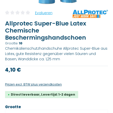
Evalueren
Gemiddelde beoordeling van 0 van 5 sterren
Allprotec Super-Blue Latex
Chemische
Beschermingshandschoen
Grootte:
10
Chemikalienschutzhandschuhe Allprotec Super-Blue aus
Latex, gute Resistenz gegenüber vielen Säuren und
Basen, Wanddicke ca. 1,25 mm
Reguliere prijs:
4,10 €
Prijzen excl. BTW plus verzendkosten
Direct leverbaar, Levertijd: 1-2 dagen
kiezen
Grootte