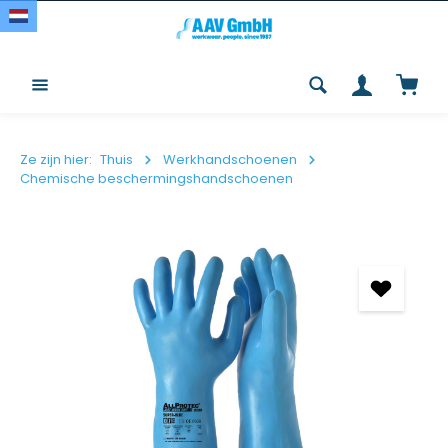
Overslaan en naar de inhoud gaan
Winke
Ze zijn hier:
Thuis
Werkhandschoenen
Chemische beschermingshandschoenen
Afbeeldingengalerij overslaan